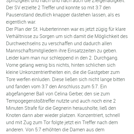
Spritzigkeit und nach und nach auch die Zielgenauigkeit.
Der SV erzielte 2 Treffer und konnte so mit 3:7 den
Pausenstand deutlich knapper dastehen lassen, als es
eigentlich war.
Der Plan der St. Huberterinnen war es jetzt zügig für klare
Verhältnisse zu Sorgen um sich damit die Möglichkeit des
Durchwechselns zu verschaffen und dadurch allen
Mannschaftsmitgliedern ihre Einsatzzeiten zu geben.
Leider kam man nur schleppend in den 2. Durchgang.
Vorne gelang wenig bis nichts, hinten schlichen sich
kleine Unkonzentriertheiten ein, die die Gastgeber zum
Tore werfen einluden. Diese ließen sich nicht lange bitten
und fanden vom 3:7 den Anschluss zum 5:7. Ein
abgefangener Ball von Celina Gerber, den sie zum
Tempogegenstoßtreffer nutzte und auch noch eine 2
Minuten Strafe für die Gegnerin herausholte, ließ den
Knoten dann aber wieder platzen. Konzentriert, schnell
und mit Zug zum Tor folgte jetzt ein Treffer nach dem
anderen. Von 5:7 erhöhten die Damen aus dem