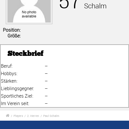
57
Schalm
Position:
Größe:
Steckbrief
Beruf:
–
Hobbys:
–
Stärken:
–
Lieblingsgegner:
–
Sportliches Ziel:
–
Im Verein seit:
–
/
Players
/
2. Herren
/
Paul Schalm