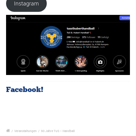
Instagram
Facebook!
/
Veranstaltungen
/
90 Jahre TuS – Handball