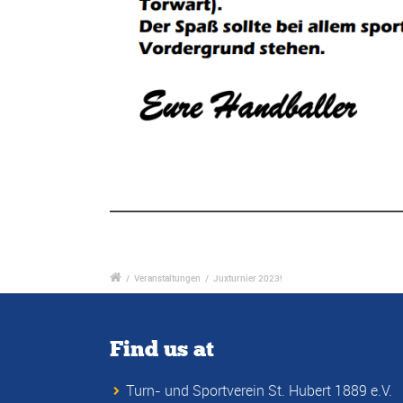
/
Veranstaltungen
/
Juxturnier 2023!
Find us at
Turn- und Sportverein St. Hubert 1889 e.V.