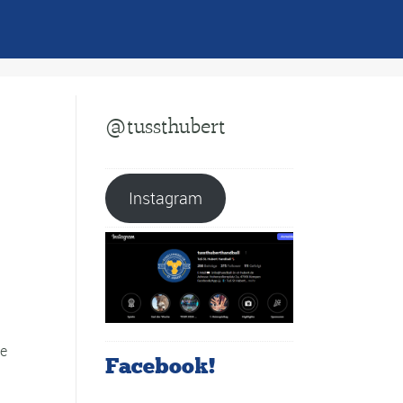
@tussthubert
Instagram
se
Facebook!