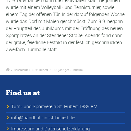
17.9.1989 fanden dann die Festivitäten statt. Begonnen
wurde mit einem Volleyball- und Tennisturnier, sowie
einem Tag der offenen Tür. In der darauf folgenden Woche
wurde das Dorf mit Maien geschmückt. Zum 9.9. begann
der Hauptteil des Jubiläums mit der Eröffnung des neuen
Sportplatzes an der Stendener Straße. Abends fand dann
der große, feierliche Festakt in der festlich geschmückten
Zweifach-Turnhalle statt.
/
Geschichte TuS St. Hubert
/
100-jähriges Jubiläum
Find us at
Turn- und Sportverein St. Hubert 1889 e.V.
info@handball-in-st-hubert.de
Impressum und Datenschutzerklärung