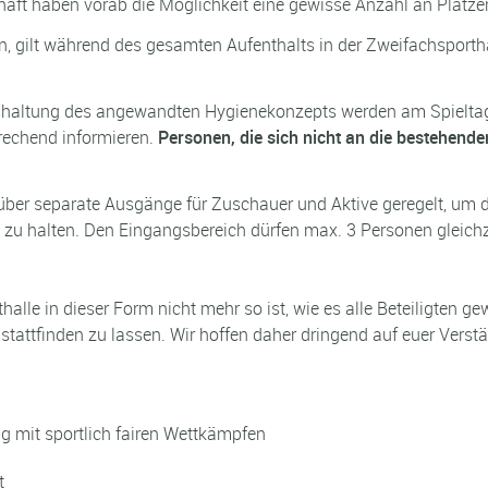
t haben vorab die Möglichkeit eine gewisse Anzahl an Plätzen 
, gilt während des gesamten Aufenthalts in der Zweifachsporth
inhaltung des angewandten Hygienekonzepts werden am Spieltag 
prechend informieren.
Personen, die sich nicht an die bestehende
 über separate Ausgänge für Zuschauer und Aktive geregelt, u
 zu halten. Den Eingangsbereich dürfen max. 3 Personen gleichze
alle in dieser Form nicht mehr so ist, wie es alle Beteiligten ge
stattfinden zu lassen. Wir hoffen daher dringend auf euer Verst
g mit sportlich fairen Wettkämpfen
t