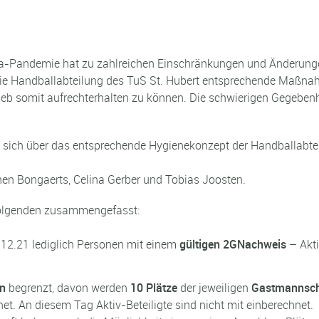
ona-Pandemie hat zu zahlreichen Einschränkungen und Änderung
ie Handballabteilung des TuS St. Hubert entsprechende Maßnahme
ieb somit aufrechterhalten zu können. Die schwierigen Gegebenh
t, sich über das entsprechende Hygienekonzept der Handballabte
chen Bongaerts, Celina Gerber und Tobias Joosten.
Folgenden zusammengefasst:
.12.21 lediglich Personen mit einem
gültigen 2GNachweis
– Akti
en
begrenzt, davon werden
10 Plätze
der jeweiligen
Gastmannsch
t. An diesem Tag Aktiv-Beteiligte sind nicht mit einberechnet.