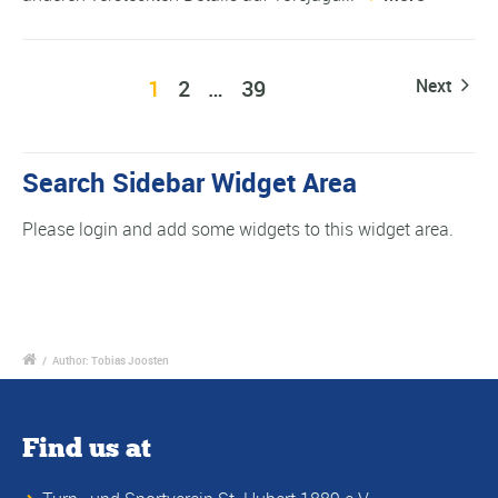
1
2
…
39
Next
Search Sidebar Widget Area
Please login and add some widgets to this widget area.
/
Author: Tobias Joosten
Find us at