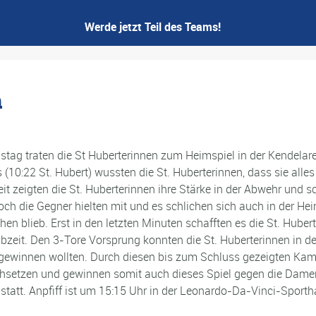
Werde jetzt Teil des Teams!
h
ag traten die St Huberterinnen zum Heimspiel in der Kendelar
 (10:22 St. Hubert) wussten die St. Huberterinnen, dass sie all
eit zeigten die St. Huberterinnen ihre Stärke in der Abwehr und 
ch die Gegner hielten mit und es schlichen sich auch in der H
en blieb. Erst in den letzten Minuten schafften es die St. Hube
lbzeit. Den 3-Tore Vorsprung konnten die St. Huberterinnen in d
iv gewinnen wollten. Durch diesen bis zum Schluss gezeigten Kam
hsetzen und gewinnen somit auch dieses Spiel gegen die Damen
att. Anpfiff ist um 15:15 Uhr in der Leonardo-Da-Vinci-Sportha