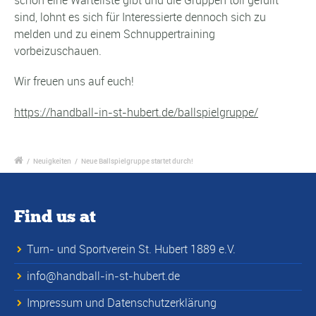
schon eine Warteliste gibt und die Gruppen toll gefüllt
sind, lohnt es sich für Interessierte dennoch sich zu
melden und zu einem Schnuppertraining
vorbeizuschauen.
Wir freuen uns auf euch!
https://handball-in-st-hubert.de/ballspielgruppe/
/
Neuigkeiten
/
Neue Ballspielgruppe startet durch!
Find us at
Turn- und Sportverein St. Hubert 1889 e.V.
info@handball-in-st-hubert.de
Impressum und Datenschutzerklärung