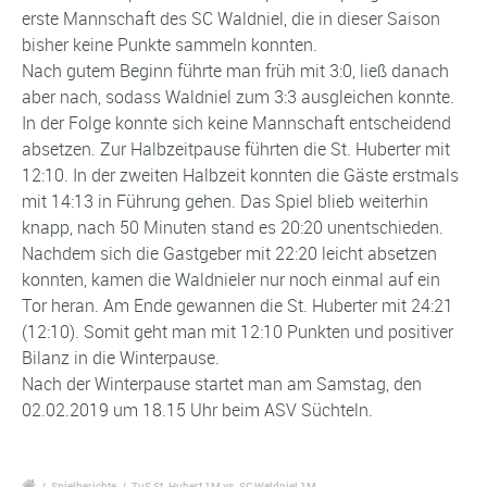
erste Mannschaft des SC Waldniel, die in dieser Saison
bisher keine Punkte sammeln konnten.
Nach gutem Beginn führte man früh mit 3:0, ließ danach
aber nach, sodass Waldniel zum 3:3 ausgleichen konnte.
In der Folge konnte sich keine Mannschaft entscheidend
absetzen. Zur Halbzeitpause führten die St. Huberter mit
12:10. In der zweiten Halbzeit konnten die Gäste erstmals
mit 14:13 in Führung gehen. Das Spiel blieb weiterhin
knapp, nach 50 Minuten stand es 20:20 unentschieden.
Nachdem sich die Gastgeber mit 22:20 leicht absetzen
konnten, kamen die Waldnieler nur noch einmal auf ein
Tor heran. Am Ende gewannen die St. Huberter mit 24:21
(12:10). Somit geht man mit 12:10 Punkten und positiver
Bilanz in die Winterpause.
Nach der Winterpause startet man am Samstag, den
02.02.2019 um 18.15 Uhr beim ASV Süchteln.
/
Spielberichte
/
TuS St. Hubert 1M vs. SC Waldniel 1M